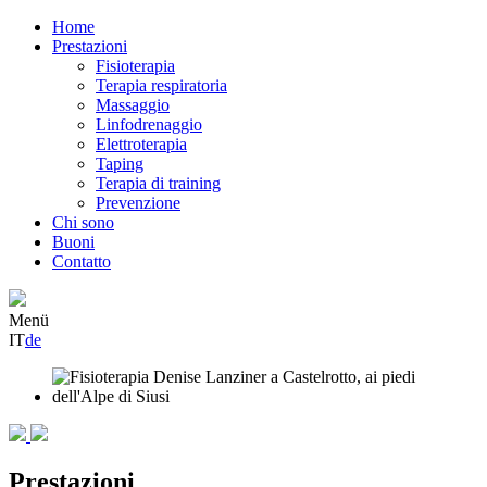
Home
Prestazioni
Fisioterapia
Terapia respiratoria
Massaggio
Linfodrenaggio
Elettroterapia
Taping
Terapia di training
Prevenzione
Chi sono
Buoni
Contatto
Menü
IT
de
Prestazioni