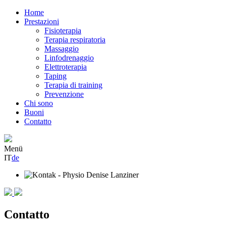
Home
Prestazioni
Fisioterapia
Terapia respiratoria
Massaggio
Linfodrenaggio
Elettroterapia
Taping
Terapia di training
Prevenzione
Chi sono
Buoni
Contatto
Menü
IT
de
Contatto