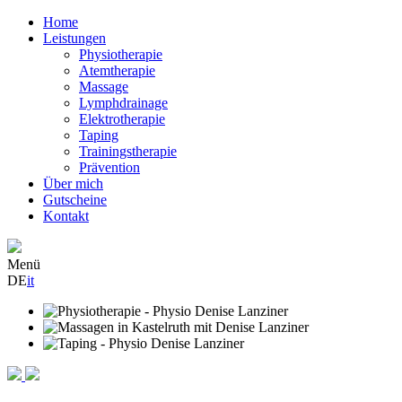
Home
Leistungen
Physiotherapie
Atemtherapie
Massage
Lymphdrainage
Elektrotherapie
Taping
Trainingstherapie
Prävention
Über mich
Gutscheine
Kontakt
Menü
DE
it